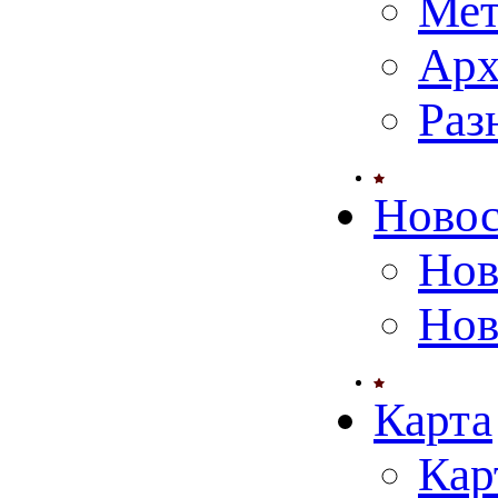
Мет
Арх
Раз
Ново
Нов
Нов
Карта
Кар