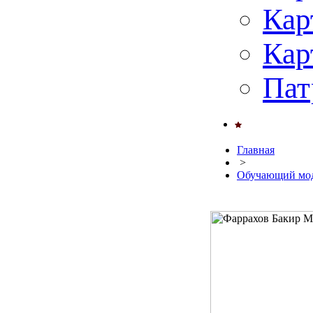
Кар
Кар
Пат
Главная
>
Обучающий мод