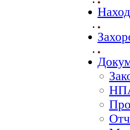
Нахо
Захор
Доку
Зак
НПА
Про
Отч