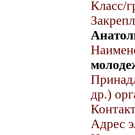
Класс/г
Закрепл
Анатол
Наимен
молодеж
Принадл
др.) ор
Контакт
Адрес э