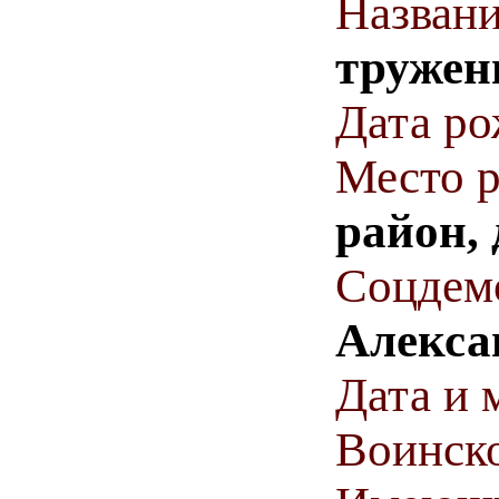
Названи
тружен
Дата р
Место 
район, 
Соцдем
Алекса
Дата и 
Воинско