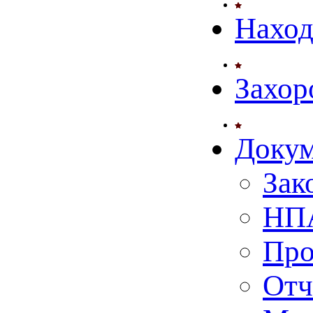
Нахо
Захор
Доку
Зак
НПА
Про
Отч