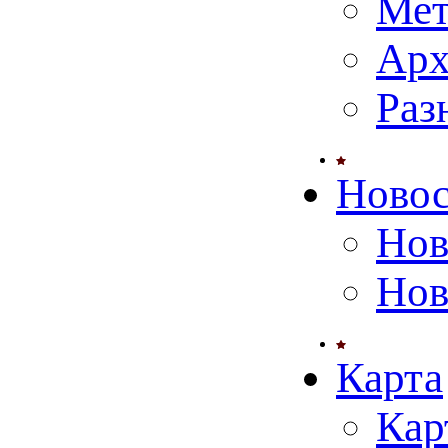
Мет
Арх
Раз
Ново
Нов
Нов
Карта
Кар