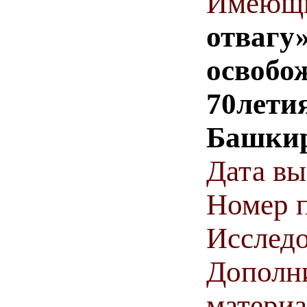
Имеющи
отвагу
освобо
70лети
Башки
Дата в
Номер п
Исследо
Дополн
матери