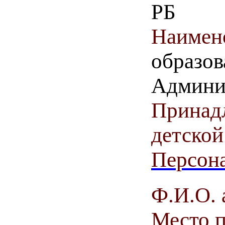
РБ
Наимен
образов
Админи
Принадл
детской
Персона
Ф.И.О. 
Место 