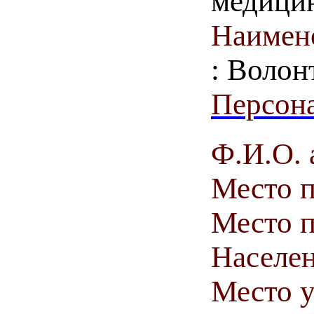
медици
Наимен
: Волон
Персона
Ф.И.О. 
Место 
Место п
Населен
Место у