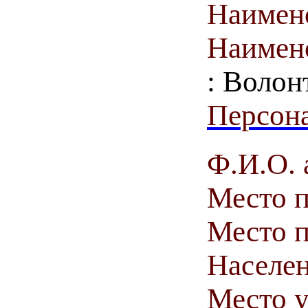
Наимен
Наимен
: Волон
Персона
Ф.И.О. 
Место 
Место п
Населен
Место у