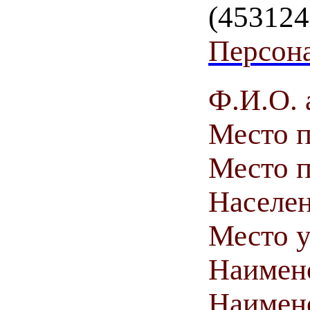
(453124
Персона
Ф.И.О. 
Место 
Место п
Населен
Место у
Наимен
Наимен