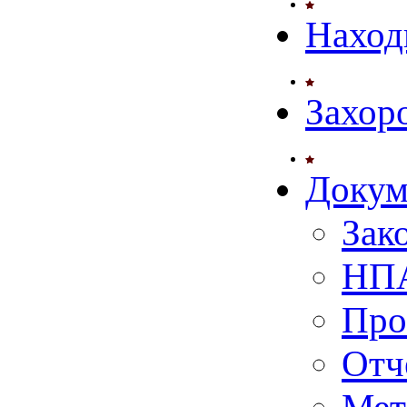
Наход
Захор
Докум
Зак
НПА
Про
Отч