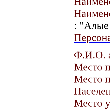
Наимен
Наимен
: "Алые
Персона
Ф.И.О. 
Место 
Место п
Населен
Место у