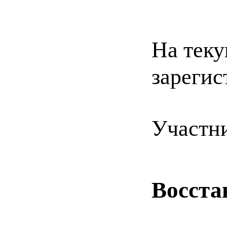
На теку
зарегис
Участн
Восста