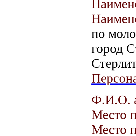
Наимен
Наимен
по моло
город С
Стерлит
Персона
Ф.И.О. 
Место 
Место п