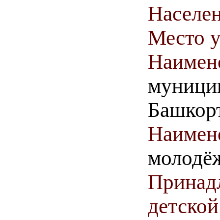
Населен
Место у
Наимен
муницип
Башкор
Наимен
молодёж
Принадл
детской