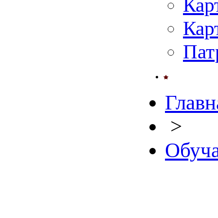
Кар
Кар
Пат
Главн
>
Обуча