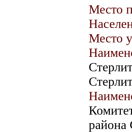
Место п
Населен
Место у
Наимен
Стерли
Стерлит
Наимен
Комите
района 