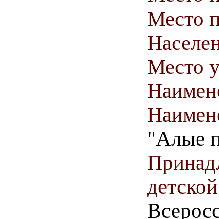
Место п
Населен
Место у
Наимен
Наимен
"Алые п
Принадл
детской
Всерос