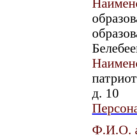
Наимен
образов
образо
Белебее
Наимен
патриот
д. 10
Персона
Ф.И.О. 