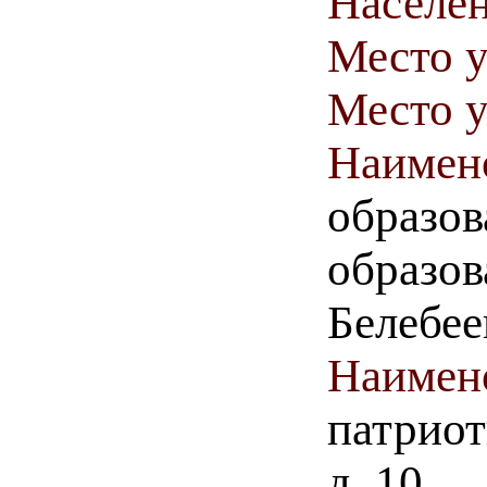
Населен
Место у
Место у
Наимен
образов
образо
Белебее
Наимен
патриот
д. 10