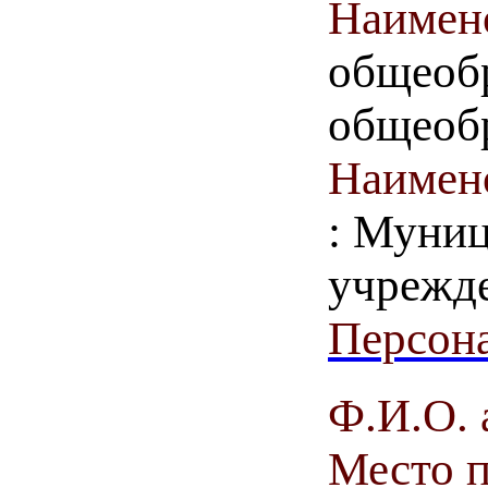
Наимен
общеобр
общеоб
Наимен
: Муниц
учрежд
Персона
Ф.И.О. 
Место 