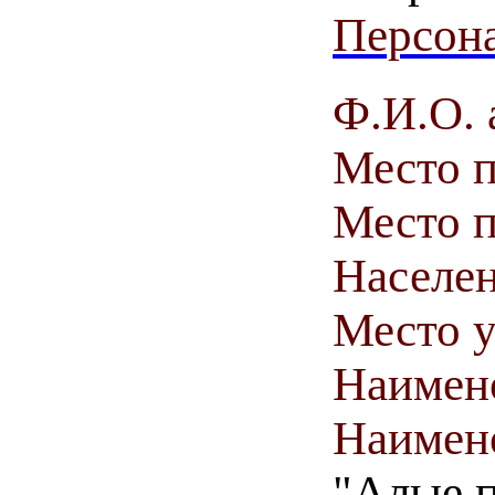
Персона
Ф.И.О. 
Место 
Место п
Населен
Место у
Наимен
Наимен
"Алые п