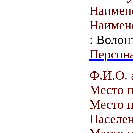
Наимен
Наимен
: Волон
Персона
Ф.И.О. 
Место 
Место п
Населен