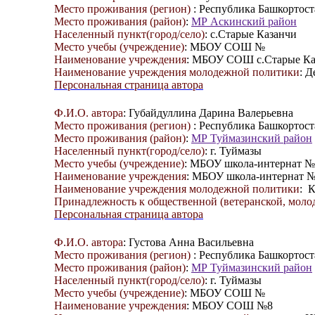
Место проживания (регион)
: Республика Башкортост
Место проживания (район)
:
МР Аскинский район
Населенный пункт(город/село)
: с.Старые Казанчи
Место учебы (учреждение)
: МБОУ СОШ №
Наименование учреждения
: МБОУ СОШ с.Старые Ка
Наименование учреждения молодежной политики
: 
Персональная страница автора
Ф.И.О. автора
: Губайдуллина Дарина Валерьевна
Место проживания (регион)
: Республика Башкортост
Место проживания (район)
:
МР Туймазинский район
Населенный пункт(город/село)
: г. Туймазы
Место учебы (учреждение)
: МБОУ школа-интернат №
Наименование учреждения
: МБОУ школа-интернат №
Наименование учреждения молодежной политики
: 
Принадлежность к общественной (ветеранской, молод
Персональная страница автора
Ф.И.О. автора
: Густова Анна Васильевна
Место проживания (регион)
: Республика Башкортост
Место проживания (район)
:
МР Туймазинский район
Населенный пункт(город/село)
: г. Туймазы
Место учебы (учреждение)
: МБОУ СОШ №
Наименование учреждения
: МБОУ СОШ №8