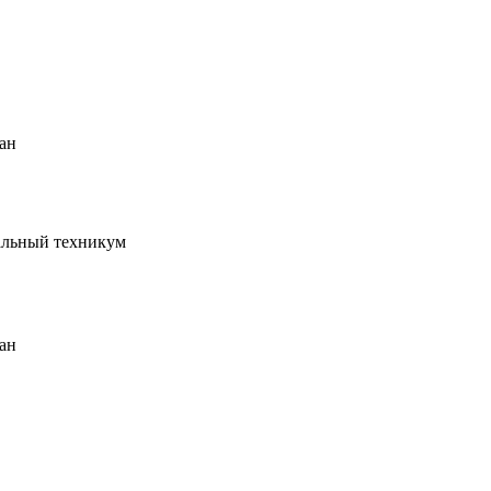
ан
альный техникум
ан