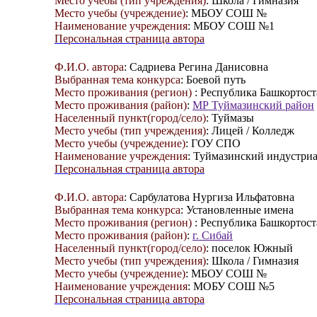
Место учебы (тип учреждения)
: Школа / Гимназия
Место учебы (учреждение)
: МБОУ СОШ №
Наименование учреждения
: МБОУ СОШ №1
Персональная страница автора
Ф.И.О. автора
: Садриева Регина Данисовна
Выбранная тема конкурса
: Боевой путь
Место проживания (регион)
: Республика Башкортост
Место проживания (район)
:
МР Туймазинский район
Населенный пункт(город/село)
: Туймазы
Место учебы (тип учреждения)
: Лицей / Колледж
Место учебы (учреждение)
: ГОУ СПО
Наименование учреждения
: Туймазинский индустри
Персональная страница автора
Ф.И.О. автора
: Сарбулатова Нургиза Ильфатовна
Выбранная тема конкурса
: Установленные имена
Место проживания (регион)
: Республика Башкортост
Место проживания (район)
:
г. Сибай
Населенный пункт(город/село)
: поселок Южный
Место учебы (тип учреждения)
: Школа / Гимназия
Место учебы (учреждение)
: МБОУ СОШ №
Наименование учреждения
: МОБУ СОШ №5
Персональная страница автора