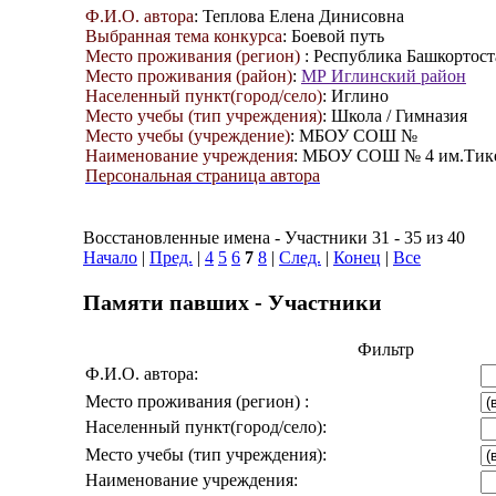
Ф.И.О. автора
: Теплова Елена Динисовна
Выбранная тема конкурса
: Боевой путь
Место проживания (регион)
: Республика Башкортост
Место проживания (район)
:
МР Иглинский район
Населенный пункт(город/село)
: Иглино
Место учебы (тип учреждения)
: Школа / Гимназия
Место учебы (учреждение)
: МБОУ СОШ №
Наименование учреждения
: МБОУ СОШ № 4 им.Тике
Персональная страница автора
Восстановленные имена - Участники 31 - 35 из 40
Начало
|
Пред.
|
4
5
6
7
8
|
След.
|
Конец
|
Все
Памяти павших - Участники
Фильтр
Ф.И.О. автора:
Место проживания (регион) :
Населенный пункт(город/село):
Место учебы (тип учреждения):
Наименование учреждения: