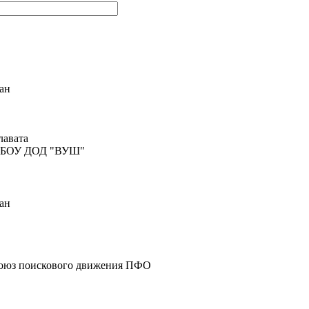
ан
лавата
МБОУ ДОД "ВУШ"
ан
Союз поискового движения ПФО