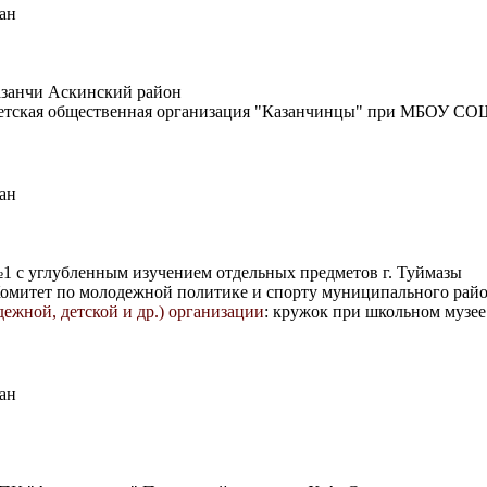
ан
занчи Аскинский район
Детская общественная организация "Казанчинцы" при МБОУ СО
ан
1 с углубленным изучением отдельных предметов г. Туймазы
Комитет по молодежной политике и спорту муниципального райо
ежной, детской и др.) организации
: кружок при школьном музее
ан