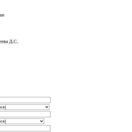
ан
ева Д.С.