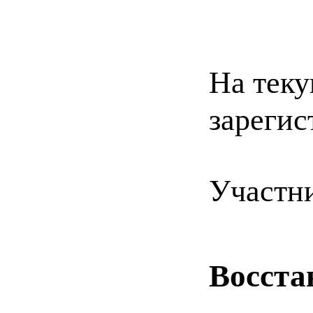
На теку
зарегис
Участн
Восста