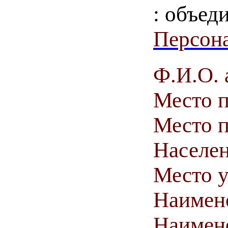
: объед
Персона
Ф.И.О. 
Место 
Место п
Населен
Место у
Наимен
Наимен