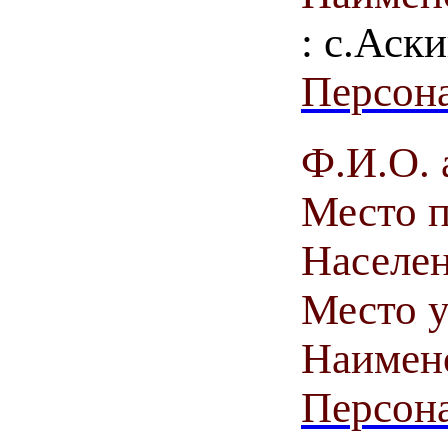
: с.Аск
Персона
Ф.И.О. 
Место 
Населен
Место у
Наимен
Персона