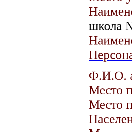
Наимен
школа №
Наимен
Персона
Ф.И.О. 
Место 
Место п
Населен