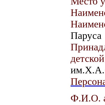
Место у
Наимен
Наимен
Паруса
Принадл
детской
им.Х.А.
Персона
Ф.И.О. 