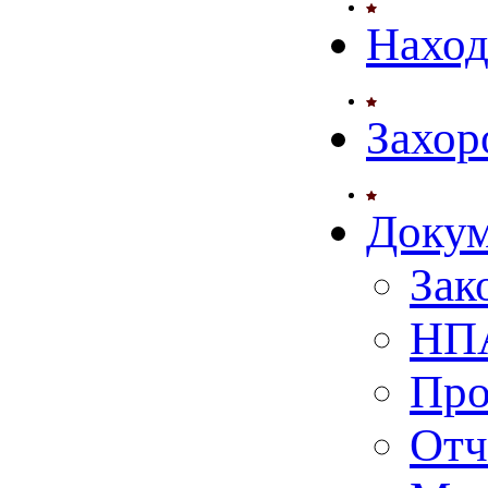
Нахо
Захор
Доку
Зак
НПА
Про
Отч