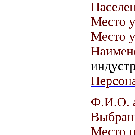
Населен
Место у
Место у
Наимен
индуст
Персона
Ф.И.О. 
Выбранн
Место 