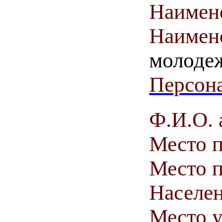
Наимен
Наимен
молодеж
Персона
Ф.И.О. 
Место 
Место п
Населен
Место у