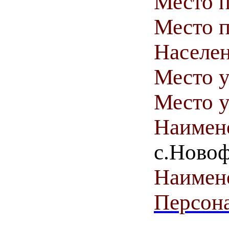
Место 
Место п
Населен
Место у
Место у
Наимен
с.Ново
Наимен
Персона