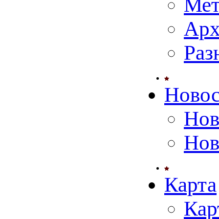
Мет
Арх
Раз
Ново
Нов
Нов
Карта
Кар