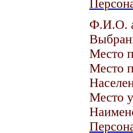
Персона
Ф.И.О. 
Выбранн
Место 
Место п
Населен
Место у
Наимен
Персона