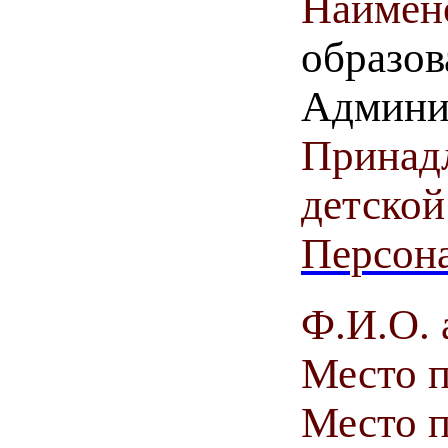
Наимен
образов
Админи
Принадл
детской
Персона
Ф.И.О. 
Место 
Место п