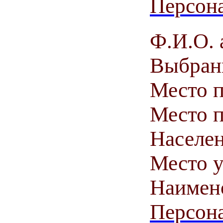
Персона
Ф.И.О. 
Выбранн
Место 
Место п
Населен
Место у
Наимен
Персона