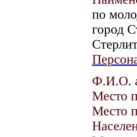
по моло
город С
Стерлит
Персона
Ф.И.О. 
Место 
Место п
Населен