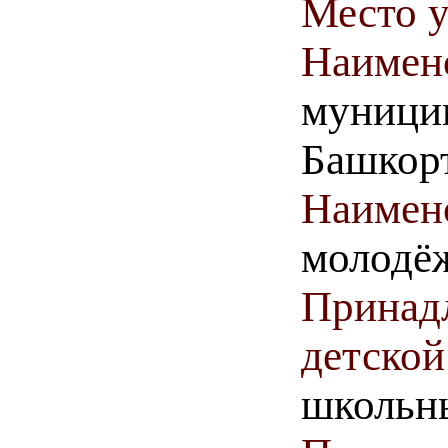
Место у
Наимен
муницип
Башкор
Наимен
молодёж
Принадл
детской
школьн