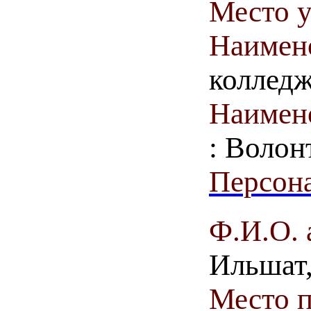
Место у
Наимен
коллед
Наимен
: Волон
Персона
Ф.И.О. 
Ильшат,
Место 