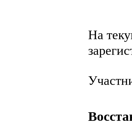
На теку
зарегис
Участн
Восста