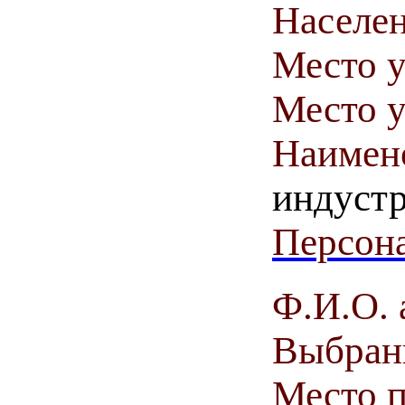
Населен
Место у
Место у
Наимен
индуст
Персона
Ф.И.О. 
Выбранн
Место 