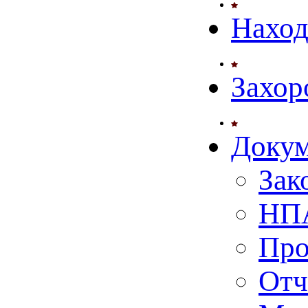
Нахо
Захор
Доку
Зак
НПА
Про
Отч