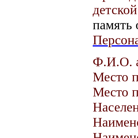
детской
память 
Персона
Ф.И.О. 
Место 
Место п
Населен
Наимен
Наимен