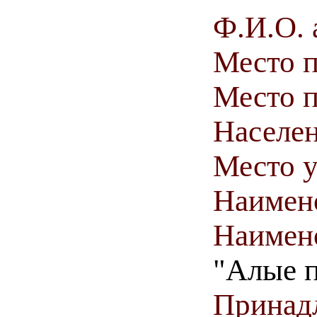
Ф.И.О. 
Место 
Место п
Населен
Место у
Наимен
Наимен
"Алые п
Принадл