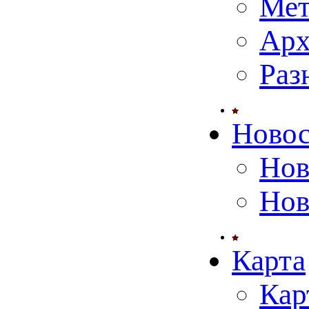
Мет
Арх
Раз
Ново
Нов
Нов
Карта
Кар