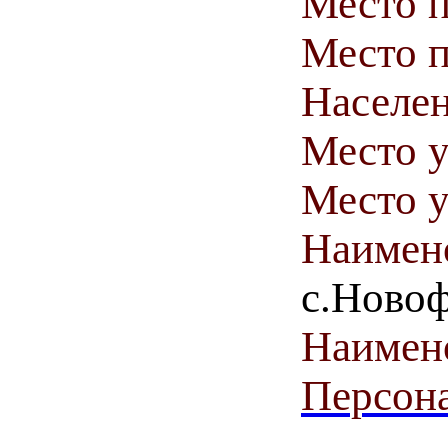
Место 
Место п
Населен
Место у
Место у
Наимен
с.Ново
Наимен
Персона