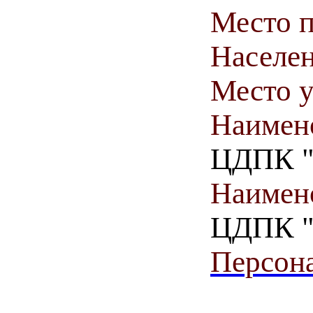
Место п
Населен
Место у
Наимен
ЦДПК "А
Наимен
ЦДПК "А
Персона