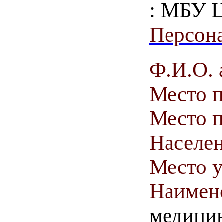
: МБУ 
Персона
Ф.И.О. 
Место 
Место п
Населен
Место у
Наимен
медици