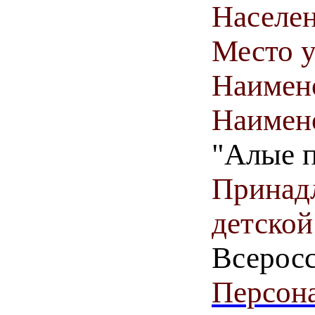
Населен
Место у
Наимен
Наимен
"Алые п
Принадл
детской
Всерос
Персона