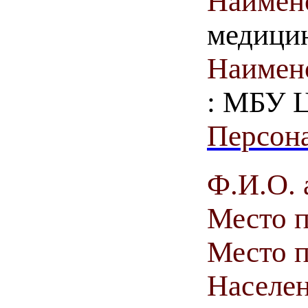
Наимен
медици
Наимен
: МБУ 
Персона
Ф.И.О. 
Место 
Место п
Населен