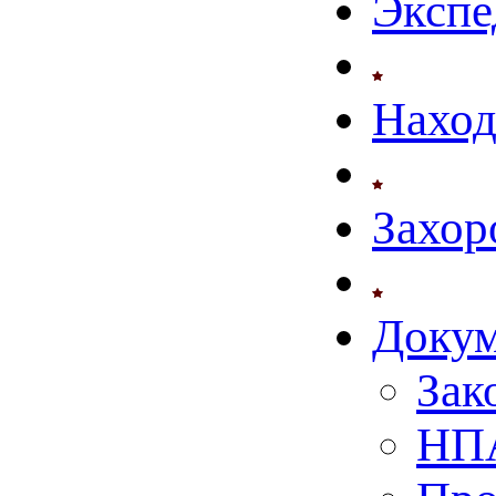
Экспе
Нахо
Захор
Доку
Зак
НПА