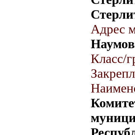
Стерли
Адрес м
Наумовк
Класс/г
Закрепл
Наимен
Комите
муници
Респуб