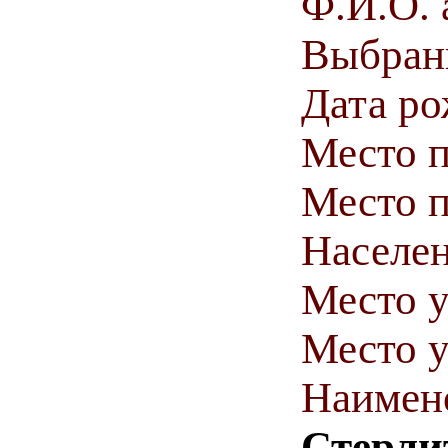
Ф.И.О. 
Выбранн
Дата ро
Место 
Место п
Населен
Место у
Место у
Наимен
Стерли