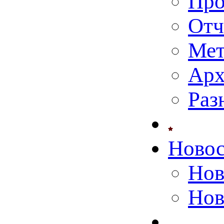
Про
Отч
Мет
Арх
Раз
Ново
Нов
Нов