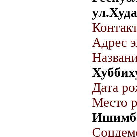
ул.Худ
Контакт
Адрес э
Названи
Хуббих
Дата р
Место 
Ишимба
Соцдем