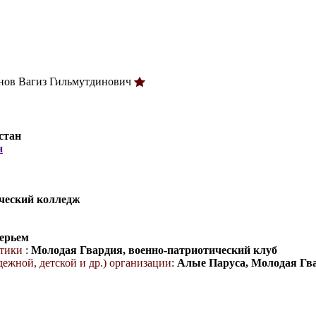
нов Вагиз Гильмутдинович
стан
н
ческий колледж
ерьем
итики
:
Молодая Гвардия, военно-патриотический клуб
ежной, детской и др.) организации
:
Алые Паруса, Молодая Гв