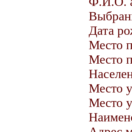
Ф.И.О. 
Выбранн
Дата ро
Место 
Место п
Населен
Место у
Место у
Наимен
Адрес м