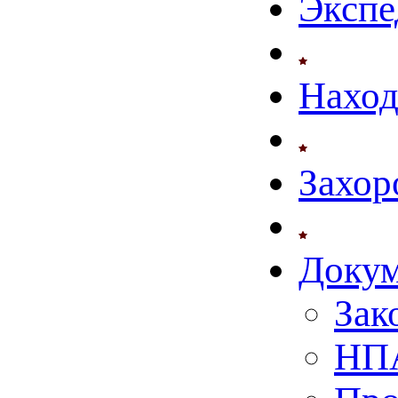
Экспе
Нахо
Захор
Доку
Зак
НПА