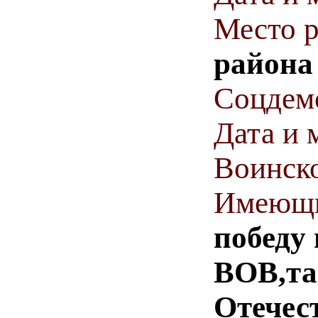
Место 
района
Соцдем
Дата и 
Воинско
Имеющи
победу 
ВОВ,та
Отечес