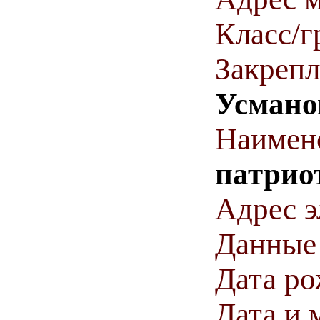
Класс/г
Закрепл
Усмано
Наимен
патрио
Адрес э
Данные
Дата р
Дата и 