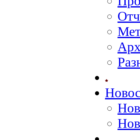
Про
Отч
Мет
Арх
Раз
Ново
Нов
Нов