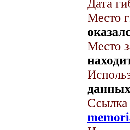
Дата ги
Место 
оказалс
Место з
находит
Использ
данны
Ссылка 
memoria