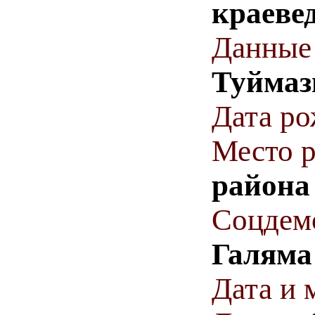
краеве
Данные
Туймаз
Дата р
Место 
район
Соцдем
Галяма
Дата и 