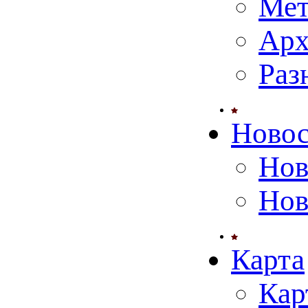
Мет
Арх
Раз
Ново
Нов
Нов
Карта
Кар