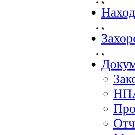
Нахо
Захор
Доку
Зак
НПА
Про
Отч