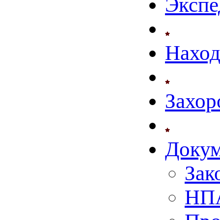
Экспе
Нахо
Захор
Доку
Зак
НПА