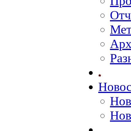
Про
Отч
Мет
Арх
Раз
Ново
Нов
Нов