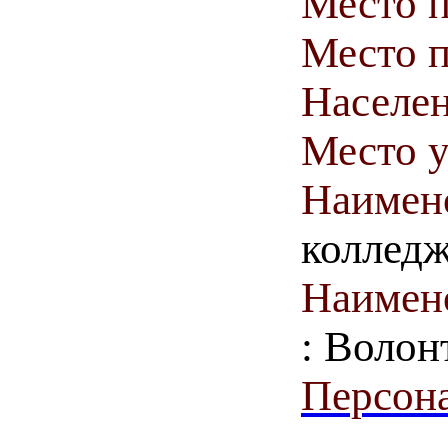
Место 
Место п
Населен
Место у
Наимен
коллед
Наимен
: Волон
Персона