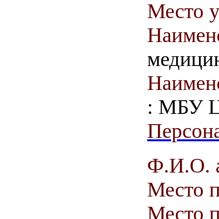
Место у
Наимен
медици
Наимен
: МБУ 
Персона
Ф.И.О. 
Место 
Место п