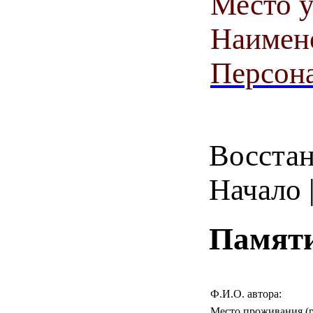
Место у
Наимен
Персона
Восстан
Начало |
Памяти
Ф.И.О. автора:
Место проживания (р