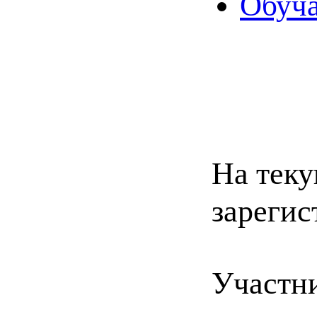
Обуча
На теку
зарегис
Участн