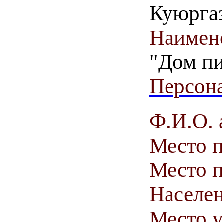
Куюрга
Наимен
"Дом п
Персона
Ф.И.О. 
Место 
Место п
Населен
Место у