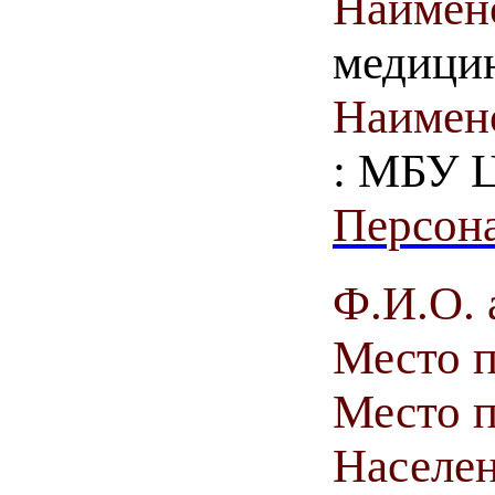
Наимен
медици
Наимен
: МБУ 
Персона
Ф.И.О. 
Место 
Место п
Населен