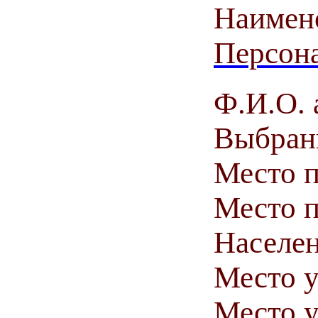
Наимен
Персона
Ф.И.О. 
Выбранн
Место 
Место п
Населен
Место у
Место у