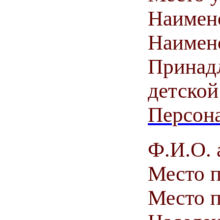
Наимен
Наимен
Принадл
детской
Персона
Ф.И.О. 
Место 
Место п