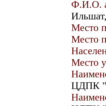
Ф.И.О. 
Ильшат,
Место 
Место п
Населен
Место у
Наимен
ЦДПК "А
Наимен