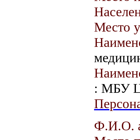
Населен
Место у
Наимен
медици
Наимен
: МБУ 
Персона
Ф.И.О. 