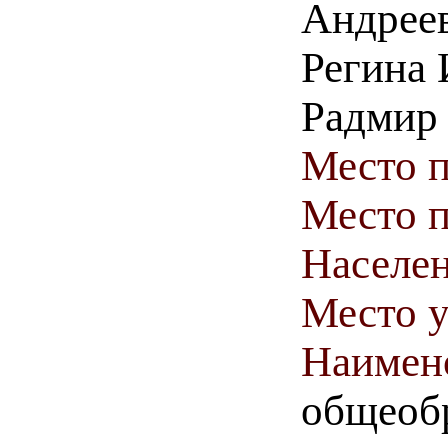
Андреев
Регина 
Радмир
Место 
Место п
Населен
Место у
Наимен
общеобр