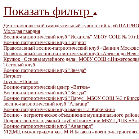
Показать фильтр
Детско-юношеский самодеятельный туристский клуб ПАТРИ
Молодая гвардия
Военно-патриотический клуб "Искатель" МБОУ СОШ № 10 г.
Военно-патриотический клуб Патриот
Православный военно-патриотический клуб «Даниил Москов
Православный военно-патриотический клуб «Александр Невс
Кружок «Основы музейного дела» МОБУ СОШ с.Нижегородка
Тестовый клуб
Военно-патриотический клуб "Звезда"
Патриот
Группа «Поиск»
Военно-патриотический центр «Витязь»
Военно-патриотический клуб "Звезда"
Военно-патриотический клуб "Парус" МБОУ СОШ №3 г.Бирс
военно-патриотический клуб "Альтаир"
Военно-патриотический клуб имени П.Г.Корочкина
Военно - патриотическое объединение муниципального район
Подростково-молодежный клуб «Поиск» при МБУ ЦДПК «Алые
Военно-патриотический клуб "Авангард"
УГДМЦ им.контр-адмирала М.И.Бакаева - военно-патриотиче