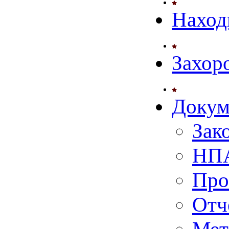
Наход
Захор
Докум
Зак
НПА
Про
Отч