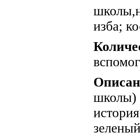
школы,н
изба; к
Количе
вспомог
Описан
шко
исто
зеленый