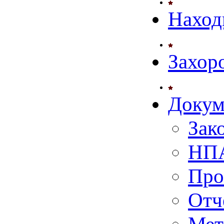
Наход
Захор
Докум
Зак
НПА
Про
Отч