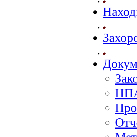
Наход
Захор
Докум
Зак
НПА
Про
Отч