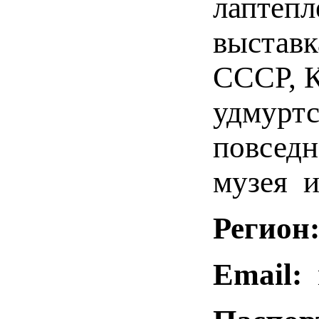
лаптепл
выставк
СССР, К
удмуртс
повседн
музея и
Регион
Email:
m