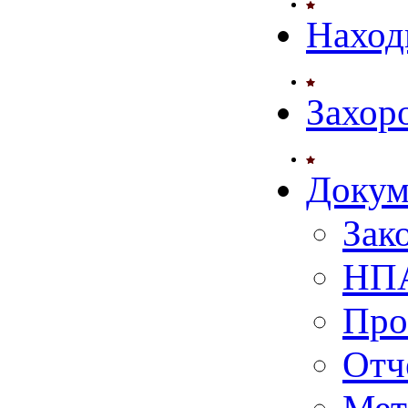
Наход
Захор
Докум
Зак
НПА
Про
Отч