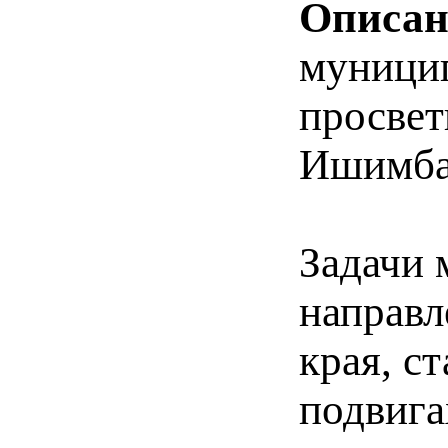
Описан
муницип
просвет
Ишимба
Задачи 
направл
края, с
подвига