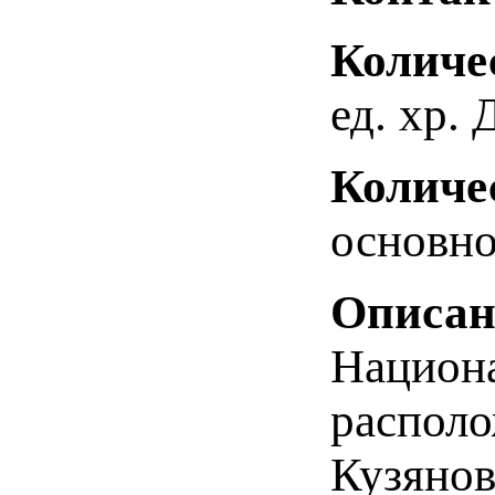
Количе
ед. хр. 
Количе
основно
Описан
Национа
располо
Кузянов