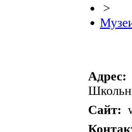
>
Музе
Адрес:
Школьна
Сайт:
w
Контак