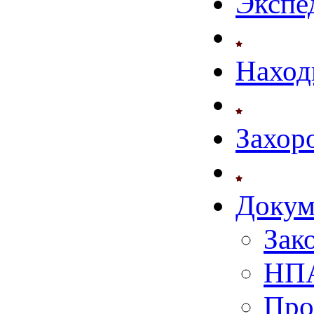
Экспе
Наход
Захор
Докум
Зак
НПА
Про