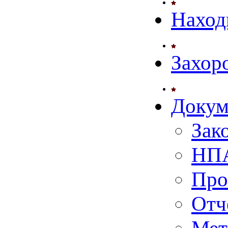
Наход
Захор
Докум
Зак
НПА
Про
Отч