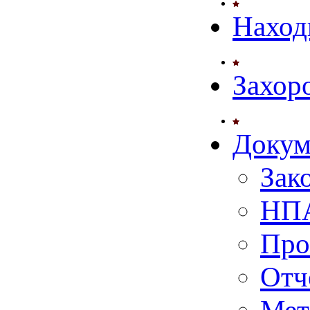
Наход
Захор
Докум
Зак
НПА
Про
Отч