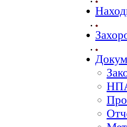
Наход
Захор
Докум
Зак
НПА
Про
Отч