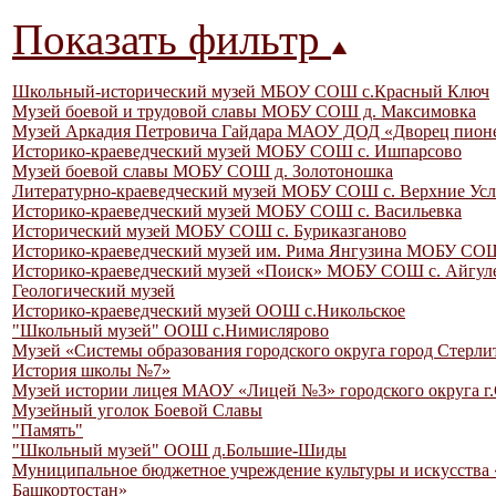
Показать фильтр
Школьный-исторический музей МБОУ СОШ с.Красный Ключ
Музей боевой и трудовой славы МОБУ СОШ д. Максимовка
Музей Аркадия Петровича Гайдара МАОУ ДОД «Дворец пионе
Историко-краеведческий музей МОБУ СОШ с. Ишпарсово
Музей боевой славы МОБУ СОШ д. Золотоношка
Литературно-краеведческий музей МОБУ СОШ с. Верхние Ус
Историко-краеведческий музей МОБУ СОШ с. Васильевка
Исторический музей МОБУ СОШ с. Буриказганово
Историко-краеведческий музей им. Рима Янгузина МОБУ СО
Историко-краеведческий музей «Поиск» МОБУ СОШ с. Айгул
Геологический музей
Историко-краеведческий музей ООШ с.Никольское
"Школьный музей" ООШ с.Нимислярово
Музей «Системы образования городского округа город Стерли
История школы №7»
Музей истории лицея МАОУ «Лицей №3» городского округа г.
Музейный уголок Боевой Славы
"Память"
"Школьный музей" ООШ д.Большие-Шиды
Муниципальное бюджетное учреждение культуры и искусства
Башкортостан»